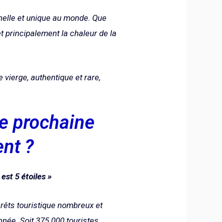
nnelle et unique au monde. Que
et principalement la chaleur de la
 vierge, authentique et rare,
re prochaine
ent ?
est 5 étoiles »
térêts touristique nombreux et
nnée. Soit 375.000 touristes